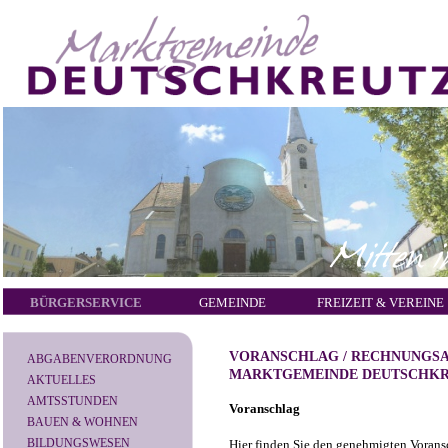
BÜRGERSERVICE
GEMEINDE
FREIZEIT & VEREINE
VORANSCHLAG / RECHNUNGSA
ABGABENVERORDNUNG
MARKTGEMEINDE DEUTSCHK
AKTUELLES
AMTSSTUNDEN
Voranschlag
BAUEN & WOHNEN
BILDUNGSWESEN
Hier finden Sie den genehmigten Voransc