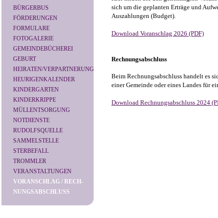
sich um die geplanten Erträge und Auf
BÜRGERBUS
Auszahlungen (Budget).
FÖRDERUNGEN
FORMULARE
Download Voranschlag 2026 (PDF)
FOTOGALERIE
GEMEINDEBÜCHEREI
Rechnungsabschluss
GEBURT
HEIRATEN/VERPARTNERUNG
Beim Rechnungsabschluss handelt es si
HEURIGENKALENDER
einer Gemeinde oder eines Landes für ein
KINDERGARTEN
KINDERKRIPPE
Download Rechnungsabschluss 2024 (P
MÜLLENTSORGUNG
NOTDIENSTE
RUDOLFSQUELLE
SAMMELSTELLE
STERBEFALL
TROMMLER
VERANSTALTUNGEN
VORANSCHLAG / RECH-
NUNGSABSCHLUSS