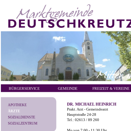
BÜRGERSERVICE
GEMEINDE
FREIZEIT & VEREINE
DR. MICHAEL HEINRICH
APOTHEKE
Prakt. Arzt - Gemeindearzt
ÄRZTE
Hauptstraße 24-28
SOZIALDIENSTE
Tel.: 02613 / 89 260
SOZIALZENTRUM
Mo von 7:00 - 11:30 Uhr