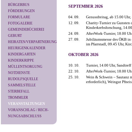
BÜRGERBUS
SEPTEMBER 2026
FÖRDERUNGEN
04. 09.
Genussfreitag, ab 15.00 Uhr,
FORMULARE
12. 09.
Charity-Turnier zu Gunsten 
FOTOGALERIE
Kinderkrebsforschung, 14.00 
GEMEINDEBÜCHEREI
24. 09.
AfterWork-Turnier, 18.00 Uhr
GEBURT
27. 09.
Jubiläumsmesse des ÖKB in d
HEIRATEN/VERPARTNERUNG
im Pfarrstadl, 09.45 Uhr, Kir
HEURIGENKALENDER
KINDERGARTEN
OKTOBER 2026
KINDERKRIPPE
10. 10.
Turnier, 14.00 Uhr, Sandtreff
MÜLLENTSORGUNG
22. 10.
AfterWork-Turnier, 18.00 Uhr
NOTDIENSTE
25. 10.
Wein & Schwein – Sautanz m
RUDOLFSQUELLE
erforderlich), Weingut Pfnei
SAMMELSTELLE
STERBEFALL
TROMMLER
VERANSTALTUNGEN
VORANSCHLAG / RECH-
NUNGSABSCHLUSS