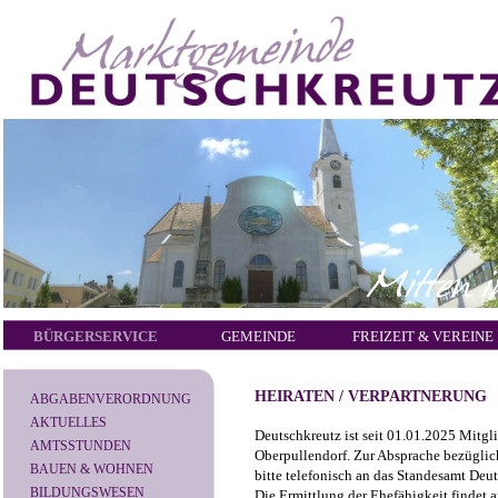
BÜRGERSERVICE
GEMEINDE
FREIZEIT & VEREINE
HEIRATEN / VERPARTNERUNG
ABGABENVERORDNUNG
AKTUELLES
Deutschkreutz ist seit 01.01.2025 Mitg
AMTSSTUNDEN
Oberpullendorf. Zur Absprache bezüglic
BAUEN & WOHNEN
bitte telefonisch an das Standesamt Deu
BILDUNGSWESEN
Die Ermittlung der Ehefähigkeit findet 