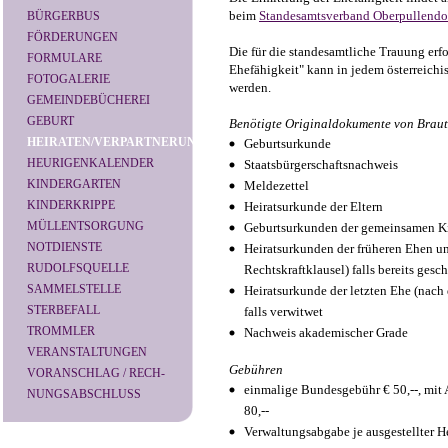
beim
Standesamtsverband Oberpullendo
BÜRGERBUS
FÖRDERUNGEN
Die für die standesamtliche Trauung erfo
FORMULARE
Ehefähigkeit" kann in jedem österreic
FOTOGALERIE
werden.
GEMEINDEBÜCHEREI
GEBURT
Benötigte Originaldokumente von Brau
HEIRATEN/VERPARTNERUNG
Geburtsurkunde
HEURIGENKALENDER
Staatsbürgerschaftsnachweis
KINDERGARTEN
Meldezettel
KINDERKRIPPE
Heiratsurkunde der Eltern
MÜLLENTSORGUNG
Geburtsurkunden der gemeinsamen K
NOTDIENSTE
Heiratsurkunden der früheren Ehen un
RUDOLFSQUELLE
Rechtskraftklausel) falls bereits gesc
SAMMELSTELLE
Heiratsurkunde der letzten Ehe (nach
STERBEFALL
falls verwitwet
TROMMLER
Nachweis akademischer Grade
VERANSTALTUNGEN
Gebühren
VORANSCHLAG / RECH-
einmalige Bundesgebühr € 50,--, mit 
NUNGSABSCHLUSS
80,--
Verwaltungsabgabe je ausgestellter H