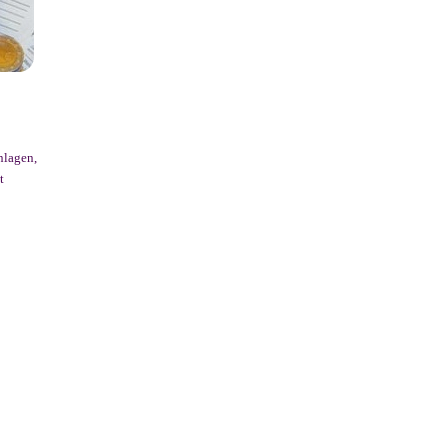
nlagen,
t