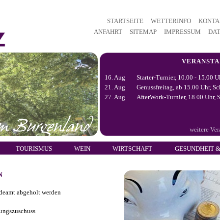
STARTSEITE
WETTERINFO
KONTA
ANFAHRT
SITEMAP
IMPRESSUM
DA
VERANST
16. Aug
Starter-Turnier, 10.00 - 15.00 U
21. Aug
Genussfreitag, ab 15.00 Uhr, Sc
27. Aug
AfterWork-Turnier, 18.00 Uhr, S
weitere Ve
TOURISMUS
WEIN
WIRTSCHAFT
GESUNDHEIT &
N
deamt abgeholt werden
rungszuschuss