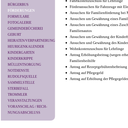
Fahrtkostenzuschuss für Lehrlinge
BÜRGERBUS
Förderansuchen für Fahrzeuge mit Ele
FÖRDERUNGEN
Ansuchen für Familienförderung bei 
FORMULARE
Ansuchen um Gewährung eines Fami
FOTOGALERIE
Ansuchen um Gewährung eines Zusch
GEMEINDEBÜCHEREI
Familienautos
GEBURT
Ansuchen um Gewährung der Kinderb
HEIRATEN/VERPARTNERUNG
Ansuchen und Gewährung des Kinde
HEURIGENKALENDER
Wohnkostenzuschuss für Lehrlinge
KINDERGARTEN
Antrag Erhöhungsbeitrag (wegen erhe
KINDERKRIPPE
Familienbeihilfe
MÜLLENTSORGUNG
Antrag auf Rezeptgebührenbefreiung
NOTDIENSTE
Antrag auf Pflegegeld
RUDOLFSQUELLE
Antrag auf Erhöhung der Pflegegelde
SAMMELSTELLE
STERBEFALL
TROMMLER
VERANSTALTUNGEN
VORANSCHLAG / RECH-
NUNGSABSCHLUSS