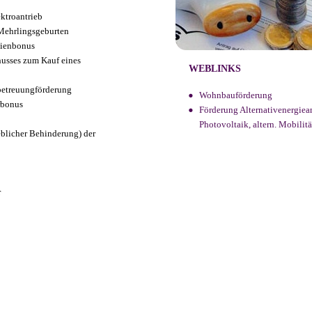
ktroantrieb
Mehrlingsgeburten
lienbonus
usses zum Kauf eines
WEBLINKS
etreuungförderung
Wohnbauförderung
rbonus
Förderung Alternativenergiea
Photovoltaik, altern. Mobilitä
blicher Behinderung) der
r