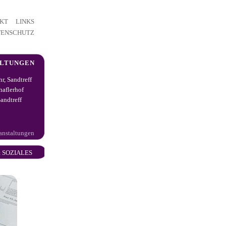
KT
LINKS
TENSCHUTZ
ALTUNGEN
hr, Sandtreff
haflerhof
andtreff
ranstaltungen
 SOZIALES