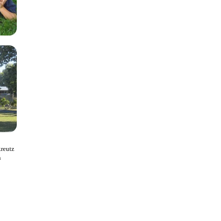
kreutz
n