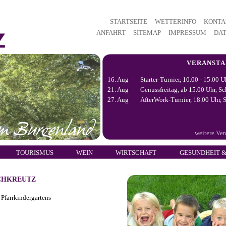
STARTSEITE
WETTERINFO
KONTA
ANFAHRT
SITEMAP
IMPRESSUM
DA
VERANST
16. Aug
Starter-Turnier, 10.00 - 15.00 U
21. Aug
Genussfreitag, ab 15.00 Uhr, Sc
27. Aug
AfterWork-Turnier, 18.00 Uhr, S
weitere Ve
TOURISMUS
WEIN
WIRTSCHAFT
GESUNDHEIT &
CHKREUTZ
Pfarrkindergartens