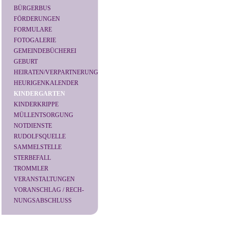
BÜRGERBUS
FÖRDERUNGEN
FORMULARE
FOTOGALERIE
GEMEINDEBÜCHEREI
GEBURT
HEIRATEN/VERPARTNERUNG
HEURIGENKALENDER
KINDERGARTEN
KINDERKRIPPE
MÜLLENTSORGUNG
NOTDIENSTE
RUDOLFSQUELLE
SAMMELSTELLE
STERBEFALL
TROMMLER
VERANSTALTUNGEN
VORANSCHLAG / RECH-
NUNGSABSCHLUSS