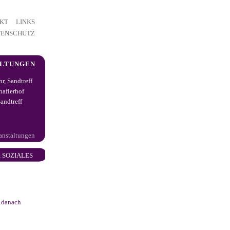
KT
LINKS
TENSCHUTZ
ALTUNGEN
hr, Sandtreff
haflerhof
andtreff
ranstaltungen
 SOZIALES
e danach