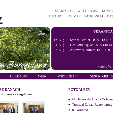
STARTSEITE
WETTERINFO
KONTA
ANFAHRT
SITEMAP
IMPRESSUM
DA
VERANST
16. Aug
Starter-Turnier, 10.00 - 15.00 U
21. Aug
Genussfreitag, ab 15.00 Uhr, Sc
27. Aug
AfterWork-Turnier, 18.00 Uhr, S
weitere Ve
TOURISMUS
WEIN
WIRTSCHAFT
GESUNDHEIT &
HRE DANACH
FOTOALBEN
um dieses zu vergrößern.
Flucht aus der DDR - 25 Jahr
Turnsaal Zubau-Renovierung
8 - Windrad