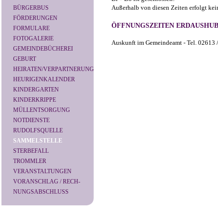
Außerhalb von diesen Zeiten erfolgt ke
BÜRGERBUS
FÖRDERUNGEN
ÖFFNUNGSZEITEN ERDAUSHU
FORMULARE
FOTOGALERIE
Auskunft im Gemeindeamt - Tel. 02613 /
GEMEINDEBÜCHEREI
GEBURT
HEIRATEN/VERPARTNERUNG
HEURIGENKALENDER
KINDERGARTEN
KINDERKRIPPE
MÜLLENTSORGUNG
NOTDIENSTE
RUDOLFSQUELLE
SAMMELSTELLE
STERBEFALL
TROMMLER
VERANSTALTUNGEN
VORANSCHLAG / RECH-
NUNGSABSCHLUSS