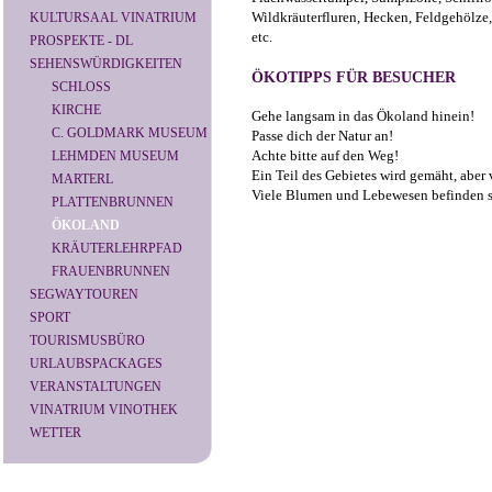
Wildkräuterfluren, Hecken, Feldgehölze,
KULTURSAAL VINATRIUM
etc.
PROSPEKTE - DL
SEHENSWÜRDIGKEITEN
ÖKOTIPPS FÜR BESUCHER
SCHLOSS
KIRCHE
Gehe langsam in das Ökoland hinein!
C. GOLDMARK MUSEUM
Passe dich der Natur an!
Achte bitte auf den Weg!
LEHMDEN MUSEUM
Ein Teil des Gebietes wird gemäht, aber v
MARTERL
Viele Blumen und Lebewesen befinden s
PLATTENBRUNNEN
ÖKOLAND
KRÄUTERLEHRPFAD
FRAUENBRUNNEN
SEGWAYTOUREN
SPORT
TOURISMUSBÜRO
URLAUBSPACKAGES
VERANSTALTUNGEN
VINATRIUM VINOTHEK
WETTER