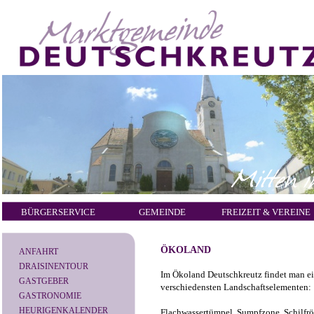
BÜRGERSERVICE
GEMEINDE
FREIZEIT & VEREINE
ÖKOLAND
ANFAHRT
DRAISINENTOUR
Im Ökoland Deutschkreutz findet man ei
GASTGEBER
verschiedensten Landschaftselementen:
GASTRONOMIE
HEURIGENKALENDER
Flachwassertümpel, Sumpfzone, Schilfrö