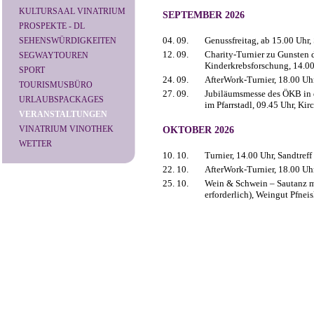
KULTURSAAL VINATRIUM
SEPTEMBER 2026
PROSPEKTE - DL
04. 09.
Genussfreitag, ab 15.00 Uhr,
SEHENSWÜRDIGKEITEN
12. 09.
Charity-Turnier zu Gunsten 
SEGWAYTOUREN
Kinderkrebsforschung, 14.00 
SPORT
24. 09.
AfterWork-Turnier, 18.00 Uhr
TOURISMUSBÜRO
27. 09.
Jubiläumsmesse des ÖKB in d
URLAUBSPACKAGES
im Pfarrstadl, 09.45 Uhr, Kir
VERANSTALTUNGEN
VINATRIUM VINOTHEK
OKTOBER 2026
WETTER
10. 10.
Turnier, 14.00 Uhr, Sandtreff
22. 10.
AfterWork-Turnier, 18.00 Uhr
25. 10.
Wein & Schwein – Sautanz m
erforderlich), Weingut Pfnei