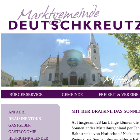
BÜRGERSERVICE
GEMEINDE
FREIZEIT & VEREINE
MIT DER DRAISINE DAS SONN
ANFAHRT
DRAISINENTOUR
Auf insgesamt 23 km Länge können die 
GASTGEBER
Sonnenlandes Mittelburgenland per Fahrr
GASTRONOMIE
Bahnstrecke von Horitschon / Neckenma
HEURIGENKALENDER
Weingärten, Sonnenblumenfelder, schatt