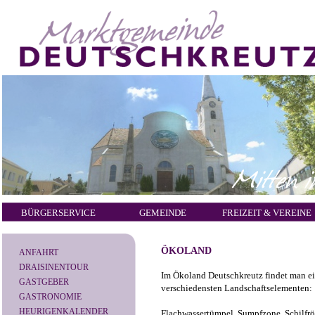
BÜRGERSERVICE
GEMEINDE
FREIZEIT & VEREINE
ÖKOLAND
ANFAHRT
DRAISINENTOUR
Im Ökoland Deutschkreutz findet man ei
GASTGEBER
verschiedensten Landschaftselementen:
GASTRONOMIE
HEURIGENKALENDER
Flachwassertümpel, Sumpfzone, Schilfrö