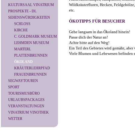
Wildkräuterfluren, Hecken, Feldgehölze,
KULTURSAAL VINATRIUM
etc.
PROSPEKTE - DL
SEHENSWÜRDIGKEITEN
ÖKOTIPPS FÜR BESUCHER
SCHLOSS
KIRCHE
Gehe langsam in das Ökoland hinein!
C. GOLDMARK MUSEUM
Passe dich der Natur an!
Achte bitte auf den Weg!
LEHMDEN MUSEUM
Ein Teil des Gebietes wird gemäht, aber v
MARTERL
Viele Blumen und Lebewesen befinden s
PLATTENBRUNNEN
ÖKOLAND
KRÄUTERLEHRPFAD
FRAUENBRUNNEN
SEGWAYTOUREN
SPORT
TOURISMUSBÜRO
URLAUBSPACKAGES
VERANSTALTUNGEN
VINATRIUM VINOTHEK
WETTER