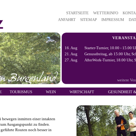
STARTSEITE
WETTERINFO
KONTA
ANFAHRT
SITEMAP
IMPRESSUM
DA
VERANST
16. Aug
Starter-Turnier, 10.00 - 15.00 U
21. Aug
Genussfreitag, ab 15.00 Uhr, Sc
27. Aug
AfterWork-Turnier, 18.00 Uhr, S
weitere Ve
E
TOURISMUS
WEIN
WIRTSCHAFT
GESUNDHEIT &
ei bewegen inmitten einer intakten
 zum Ausgangspunkt zu finden.
 geführte Routen noch besser in