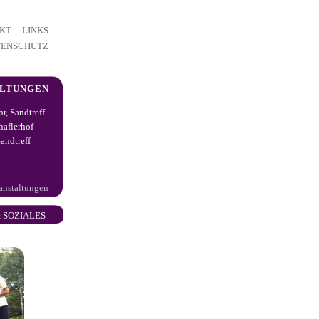
KT
LINKS
TENSCHUTZ
ALTUNGEN
hr, Sandtreff
haflerhof
andtreff
ranstaltungen
 SOZIALES