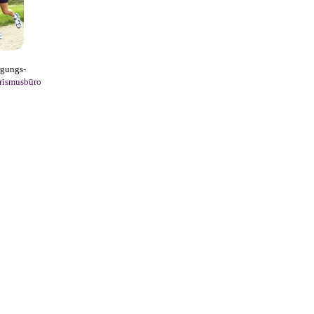
rgungs-
rismusbüro