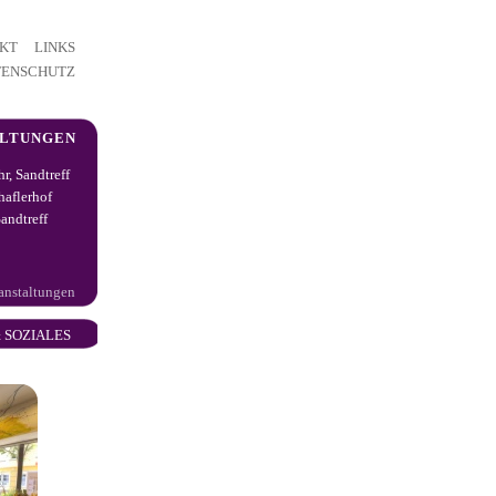
KT
LINKS
TENSCHUTZ
ALTUNGEN
hr, Sandtreff
haflerhof
andtreff
ranstaltungen
 SOZIALES