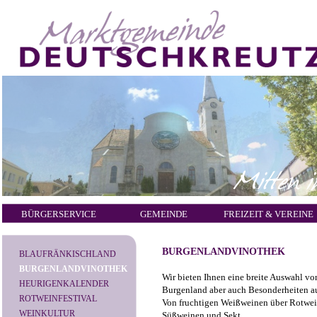
BÜRGERSERVICE
GEMEINDE
FREIZEIT & VEREINE
BURGENLANDVINOTHEK
BLAUFRÄNKISCHLAND
BURGENLANDVINOTHEK
Wir bieten Ihnen eine breite Auswahl v
HEURIGENKALENDER
Burgenland aber auch Besonderheiten au
ROTWEINFESTIVAL
Von fruchtigen Weißweinen über Rotwein
WEINKULTUR
Süßweinen und Sekt.