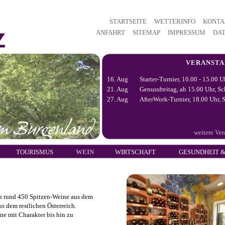
STARTSEITE
WETTERINFO
KONTA
ANFAHRT
SITEMAP
IMPRESSUM
DA
VERANST
16. Aug
Starter-Turnier, 10.00 - 15.00 U
21. Aug
Genussfreitag, ab 15.00 Uhr, Sc
27. Aug
AfterWork-Turnier, 18.00 Uhr, S
weitere Ve
TOURISMUS
WEIN
WIRTSCHAFT
GESUNDHEIT &
on rund 450 Spitzen-Weine aus dem
s dem restlichen Österreich.
e mit Charakter bis hin zu