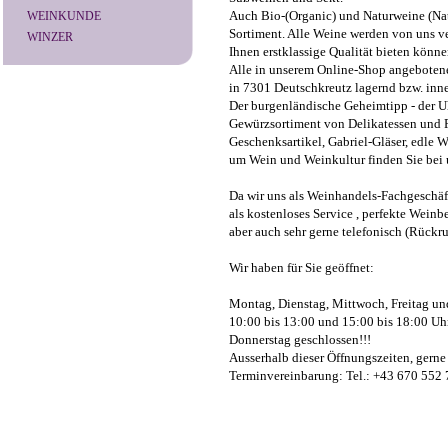
Auch Bio-(Organic) und Naturweine (Nat
WEINKUNDE
Sortiment. Alle Weine werden von uns v
WINZER
Ihnen erstklassige Qualität bieten könne
Alle in unserem Online-Shop angebotene
in 7301 Deutschkreutz lagernd bzw. inner
Der burgenländische Geheimtipp - der U
Gewürzsortiment von Delikatessen und Ra
Geschenksartikel, Gabriel-Gläser, edle 
um Wein und Weinkultur finden Sie bei 
Da wir uns als Weinhandels-Fachgeschäft 
als kostenloses Service , perfekte Weinbe
aber auch sehr gerne telefonisch (Rückru
Wir haben für Sie geöffnet:
Montag, Dienstag, Mittwoch, Freitag un
10:00 bis 13:00 und 15:00 bis 18:00 Uh
Donnerstag geschlossen!!!
Ausserhalb dieser Öffnungszeiten, gerne
Terminvereinbarung: Tel.: +43 670 552 