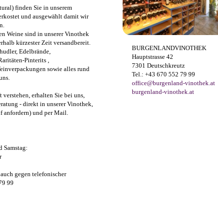
ural) finden Sie in unserem
erkostet und ausgewählt damit wir
n.
n Weine sind in unserer Vinothek
halb kürzester Zeit versandbereit.
BURGENLANDVINOTHEK
hudler, Edelbrände,
Hauptstrasse 42
ritäten-Pinterits ,
7301 Deutschkreutz
Weinverpackungen sowie alles rund
Tel.: +43 670 552 79 99
uns.
office@burgenland-vinothek.at
burgenland-vinothek.at
verstehen, erhalten Sie bei uns,
ratung - direkt in unserer Vinothek,
f anfordern) und per Mail.
d Samstag:
r
 auch gegen telefonischer
79 99